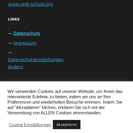
www.redi-school.org
LINKS
Datenschutz
Impressum
Datenschutzeinstellungen
ändern
Wir verwenden Cookies auf unserer Website, um Ihnen das
relevanteste Erlebnis zu bieten, indem wir uns an Ihre
Präferenzen und wiederholten Besuche erinnern. Indem Sie
© Copyright 2021. Alle Rechte vorbehalten.
auf "Akzeptieren" klicken, erklären Sie sich mit der
Verwendung von ALLEN Cookies einverstanden.
Cookie Einstellungen
Akzeptieren