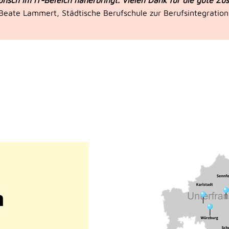
nsch im IT-Bereich näherbringt. Vielen Dank für die gute Z
Beate Lammert, Städtische Berufschule zur Berufsintegration
n