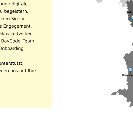
unge digitale
zu begeistern.
rken Sie Ihr
es Engagement.
ktiv mitwirken
as BayCode-Team
Onboarding.
terstützt.
euen uns auf Ihre