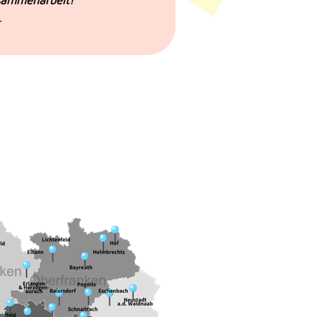
usammenarbeit!
“
.