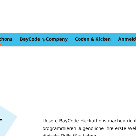
thons
BayCode @Company
Coden & Kicken
Anmeld
-
Unsere BayCode Hackathons machen richti
programmieren Jugendliche ihre erste We
digitale Skills fürs Leben.